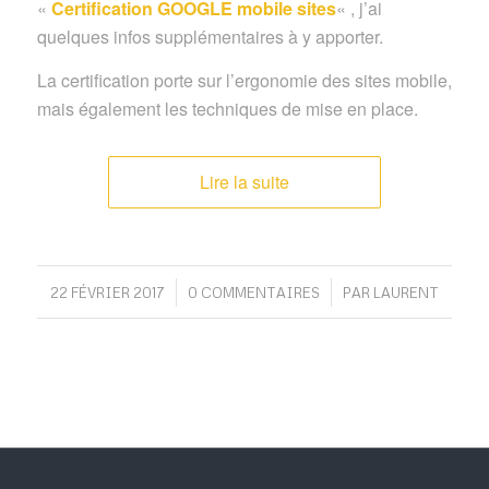
«
Certification GOOGLE mobile sites
« , j’ai
quelques infos supplémentaires à y apporter.
La certification porte sur l’ergonomie des sites mobile,
mais également les techniques de mise en place.
Lire la suite
/
/
22 FÉVRIER 2017
0 COMMENTAIRES
PAR
LAURENT